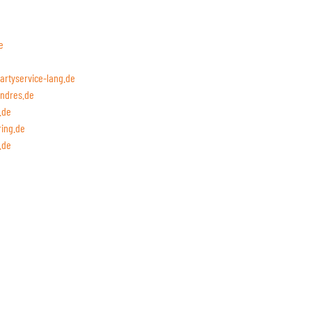
e
artyservice-lang.de
ndres.de
.de
ring.de
.de