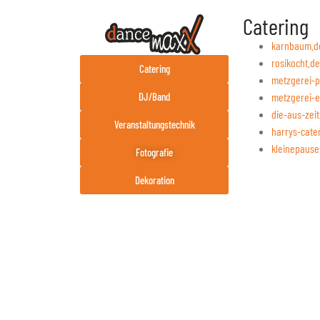
Catering
karnbaum.d
rosikocht.de
Catering
metzgerei-p
metzgerei-e
DJ/Band
die-aus-zeit
Veranstaltungstechnik
harrys-cate
kleinepause
Fotografie
Dekoration